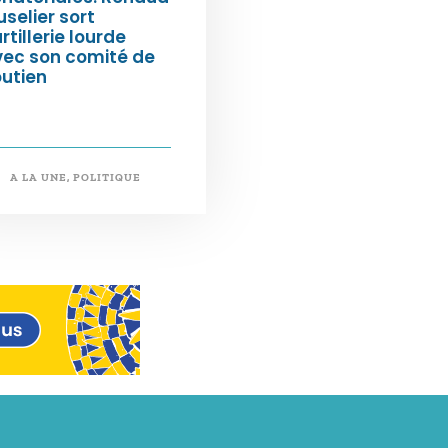
selier sort
artillerie lourde
vec son comité de
utien
A LA UNE
,
POLITIQUE