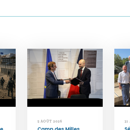
5 AOÛT 2026
31
de
Camp des Milles.
Sé