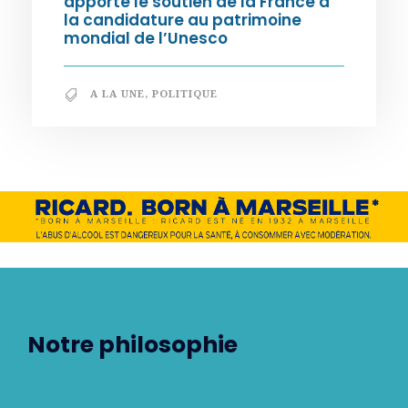
apporte le soutien de la France à
la candidature au patrimoine
mondial de l’Unesco
A LA UNE
,
POLITIQUE
Notre philosophie