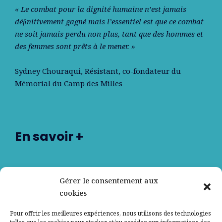
« Le combat pour la dignité humaine n’est jamais
déﬁnitivement gagné mais l’essentiel est que ce combat
ne soit jamais perdu non plus, tant que des hommes et
des femmes sont prêts à le mener. »
Sydney Chouraqui
, Résistant, co-fondateur du
Mémorial du Camp des Milles
En savoir +
Nos partenaires
Gérer le consentement aux
cookies
Qui sommes-nous ?
Pour offrir les meilleures expériences, nous utilisons des technologies