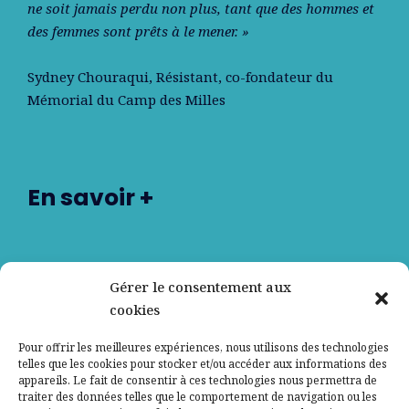
ne soit jamais perdu non plus, tant que des hommes et
des femmes sont prêts à le mener. »
Sydney Chouraqui
, Résistant, co-fondateur du
Mémorial du Camp des Milles
En savoir +
Nos partenaires
Gérer le consentement aux
cookies
Qui sommes-nous ?
Pour offrir les meilleures expériences, nous utilisons des technologies
telles que les cookies pour stocker et/ou accéder aux informations des
Contactez-nous
appareils. Le fait de consentir à ces technologies nous permettra de
traiter des données telles que le comportement de navigation ou les