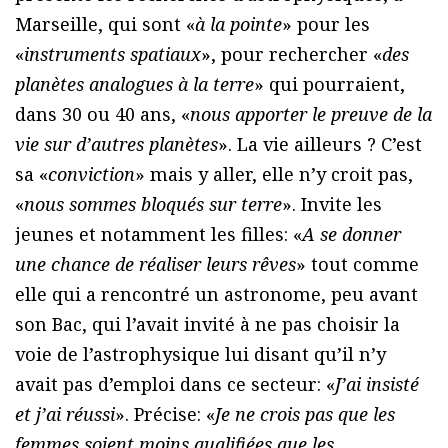
Marseille, qui sont «
à la pointe
» pour les
«
instruments spatiaux
», pour rechercher «
des
planètes analogues à la terre
» qui pourraient,
dans 30 ou 40 ans, «
nous apporter le preuve de la
vie sur d’autres planètes
». La vie ailleurs ? C’est
sa «
conviction
» mais y aller, elle n’y croit pas,
«
nous sommes bloqués sur terre
». Invite les
jeunes et notamment les filles: «
A se donner
une chance de réaliser leurs rêves
» tout comme
elle qui a rencontré un astronome, peu avant
son Bac, qui l’avait invité à ne pas choisir la
voie de l’astrophysique lui disant qu’il n’y
avait pas d’emploi dans ce secteur: «
J’ai insisté
et j’ai réussi
». Précise: «
Je ne crois pas que les
femmes soient moins qualifiées que les