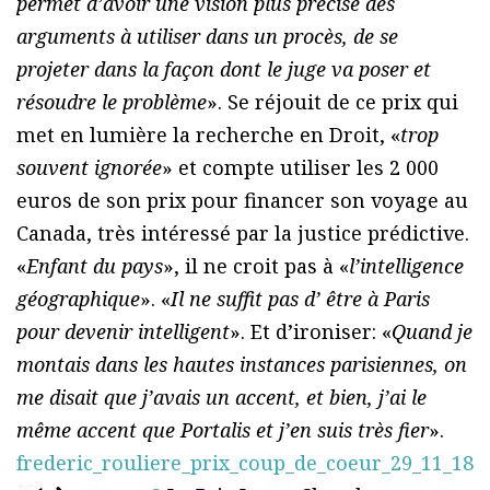
permet d’avoir une vision plus précise des
arguments à utiliser dans un procès, de se
projeter dans la façon dont le juge va poser et
résoudre le problème
». Se réjouit de ce prix qui
met en lumière la recherche en Droit, «
trop
souvent ignorée
» et compte utiliser les 2 000
euros de son prix pour financer son voyage au
Canada, très intéressé par la justice prédictive.
«
Enfant du pays
», il ne croit pas à «
l’intelligence
géographique
». «
Il ne suffit pas d’ être à Paris
pour devenir intelligent
». Et d’ironiser: «
Quand je
montais dans les hautes instances parisiennes, on
me disait que j’avais un accent, et bien, j’ai le
même accent que Portalis et j’en suis très fier
».
frederic_rouliere_prix_coup_de_coeur_29_11_18