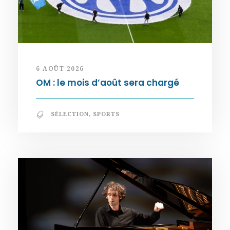
6 AOÛT 2026
OM : le mois d’août sera chargé
SÉLECTION
,
SPORTS