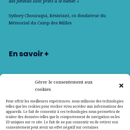
des femmes sont prêts à le mener. »
Sydney Chouraqui
, Résistant, co-fondateur du
Mémorial du Camp des Milles
En savoir +
Nos partenaires
Gérer le consentement aux
cookies
Qui sommes-nous ?
Pour offrir les meilleures expériences, nous utilisons des technologies
telles que les cookies pour stocker et/ou accéder aux informations des
Contactez-nous
appareils. Le fait de consentir à ces technologies nous permettra de
traiter des données telles que le comportement de navigation ou les
ID uniques sur ce site. Le fait de ne pas consentir ou de retirer son
Mentions légales
consentement peut avoir un effet négatif sur certaines