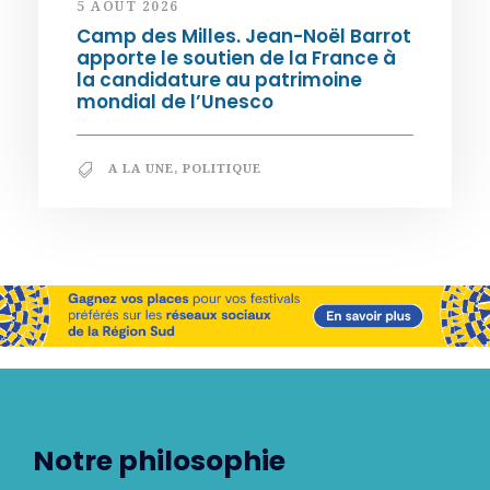
5 AOÛT 2026
Camp des Milles. Jean-Noël Barrot
apporte le soutien de la France à
la candidature au patrimoine
mondial de l’Unesco
A LA UNE
,
POLITIQUE
Notre philosophie