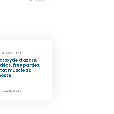
SUIVANT
 JUILLET 2026
otoxyde d’azote,
déos, free parties…
État muscle sa
poste
FLASH ACTU