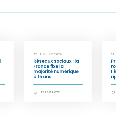
22 JUILLET 2026
22
d
Réseaux sociaux : la
Pr
France fixe la
ro
majorité numérique
l’
à 15 ans
ri
FLASH ACTU