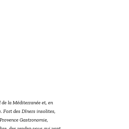
l de la Méditerranée et, en
e. Fort des Dîners insolites,
 Provence Gastronomie,
obre, des rendez-vous qui vont