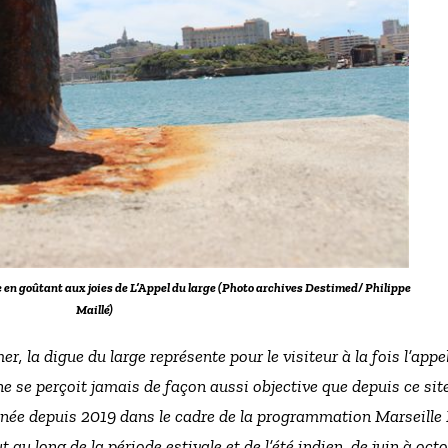
e en goûtant aux joies de L’Appel du large (Photo archives Destimed/ Philippe
Maillé)
r, la digue du large représente pour le visiteur à la fois l’appe
i ne se perçoit jamais de façon aussi objective que depuis ce sit
née depuis 2019 dans le cadre de la programmation Marseille
au long de la période estivale et de l’été indien, de juin à oct