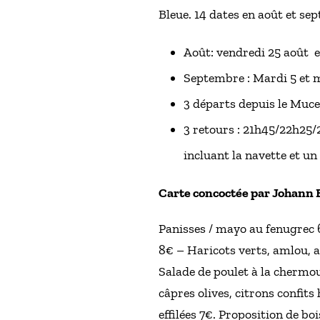
Bleue. 14 dates en août et se
Août: vendredi 25 août 
Septembre : Mardi 5 et 
3 départs depuis le Muc
3 retours : 21h45/22h25/2
incluant la navette et un
Carte concoctée par Johann 
Panisses / mayo au fenugrec 6
8€ – Haricots verts, amlou, a
Salade de poulet à la chermou
câpres olives, citrons confits
effilées 7€. Proposition de bo