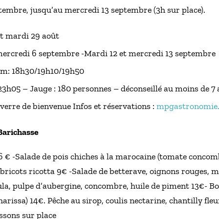
ptembre, jusqu’au mercredi 13 septembre (3h sur place).
et mardi 29 août
mercredi 6 septembre -Mardi 12 et mercredi 13 septembre
em: 18h30/19h10/19h50
3h05 – Jauge : 180 personnes – déconseillé au moins de 7 an
 verre de bienvenue Infos et réservations :
mpgastronomie.
Barichasse
 € -Salade de pois chiches à la marocaine (tomate concombr
bricots ricotta 9€ -Salade de betterave, oignons rouges, m
la, pulpe d’aubergine, concombre, huile de piment 13€- Bon
 harissa) 14€. Pêche au sirop, coulis nectarine, chantilly f
issons sur place