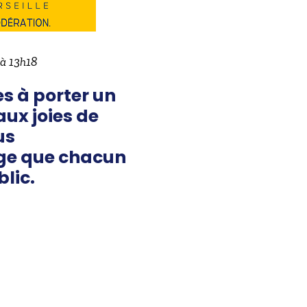
 à 13h18
s à porter un
aux joies de
us
ge que chacun
lic.