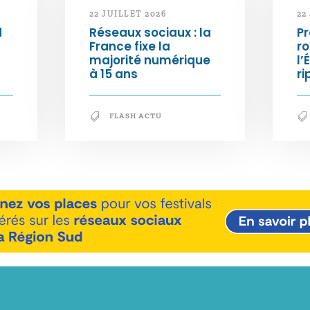
22 JUILLET 2026
22
d
Réseaux sociaux : la
Pr
France fixe la
ro
majorité numérique
l’
à 15 ans
ri
FLASH ACTU