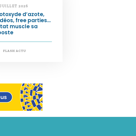
 JUILLET 2026
otoxyde d’azote,
déos, free parties…
État muscle sa
poste
FLASH ACTU