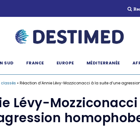
Re
N SUD
FRANCE
EUROPE
MÉDITERRANÉE
AF
 classés
»
Réaction d’Annie Lévy-Mozziconacci à la suite d’une agress
e Lévy-Mozziconacci 
agression homophob