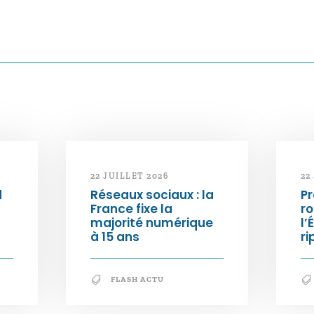
22 JUILLET 2026
22
d
Réseaux sociaux : la
Pr
France fixe la
ro
majorité numérique
l’
à 15 ans
ri
FLASH ACTU