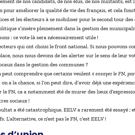
ment de nos candidats, de nos élus, de nos militants, est l
n pour améliorer la qualité de vie des français, et cela fonc
ices et les électeurs à se mobiliser pour le second tour des
politique s’insère pleinement dans la gestion des municipalit
sons : ce vote-là sera nécessairement utile !
électeurs qui ont choisi le front national. Si nous pouvons c
place, nous nous devons de les alerter sur le sens de leur vo
locaux dans le gestion des communes ?
n peut comprendre que certains veulent «
essayer le FN, parc
, on a la chance, si l’on peut dire, d’avoir déjà une expéri
r le FN, ca a notamment été de murer des lieux d’expression
res sociaux !
sultat a été catastrophique. EELV a rarement été essayé ; et 
s. L‘alternative, ce n’est pas le FN, c’est EELV !
es d’union