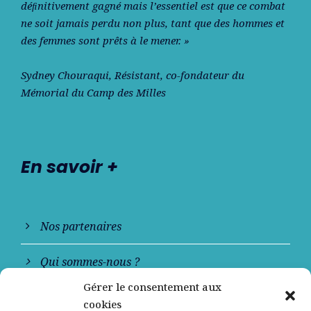
déﬁnitivement gagné mais l’essentiel est que ce combat
ne soit jamais perdu non plus, tant que des hommes et
des femmes sont prêts à le mener. »
Sydney Chouraqui
, Résistant, co-fondateur du
Mémorial du Camp des Milles
En savoir +
Nos partenaires
Qui sommes-nous ?
Gérer le consentement aux
Contactez-nous
cookies