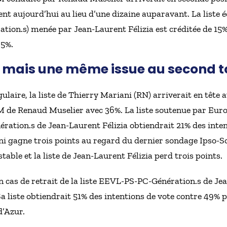
ent aujourd’hui au lieu d’une dizaine auparavant. La liste é
tion.s) menée par Jean-Laurent Félizia est créditée de 15%.
 5%.
 mais une même issue au second t
laire, la liste de Thierry Mariani (RN) arriverait en tête av
e Renaud Muselier avec 36%. La liste soutenue par Europ
nération.s de Jean-Laurent Félizia obtiendrait 21% des inte
i gagne trois points au regard du dernier sondage Ipso-So
able et la liste de Jean-Laurent Félizia perd trois points.
n cas de retrait de la liste EEVL-PS-PC-Génération.s de Jea
Sa liste obtiendrait 51% des intentions de vote contre 49% p
d’Azur.