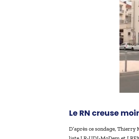
Le RN creuse moin
D’après ce sondage, Thierry M
liste LR-UDI-MoDem et LREM 