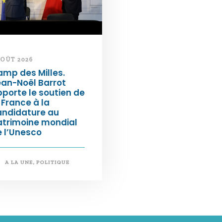
AOÛT 2026
mp des Milles.
an-Noël Barrot
porte le soutien de
 France à la
andidature au
atrimoine mondial
 l’Unesco
A LA UNE
,
POLITIQUE