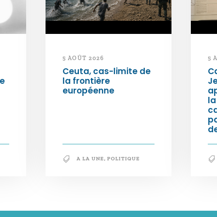
5 AOÛT 2026
5 
Ceuta, cas-limite de
Ca
ée
la frontière
Je
européenne
ap
la
c
p
de
A LA UNE
,
POLITIQUE