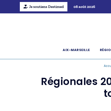
Je soutiens Destimed
08 août 2026
AIX-MARSEILLE
RÉGIO
Accu
Régionales 20
t