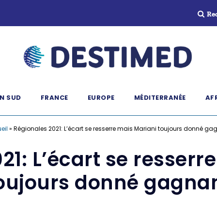
Re
N SUD
FRANCE
EUROPE
MÉDITERRANÉE
AF
eil
»
Régionales 2021: L’écart se resserre mais Mariani toujours donné ga
21: L’écart se resserr
oujours donné gagna