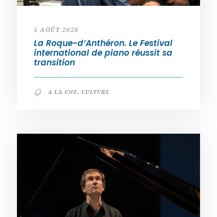
5 AOÛT 2026
La Roque-d’Anthéron. Le Festival
international de piano réussit sa
transition
A LA UNE
,
CULTURE