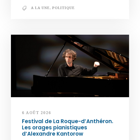
A LA UNE
,
POLITIQUE
6 AOÛT 2026
Festival de La Roque-d’Anthéron.
Les orages pianistiques
d’Alexandre Kantorow