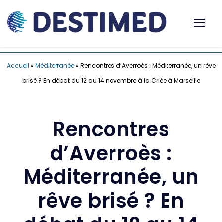
Accueil
»
Méditerranée
»
Rencontres d’Averroès : Méditerranée, un rêve
brisé ? En débat du 12 au 14 novembre à la Criée à Marseille
Rencontres
d’Averroès :
Méditerranée, un
rêve brisé ? En