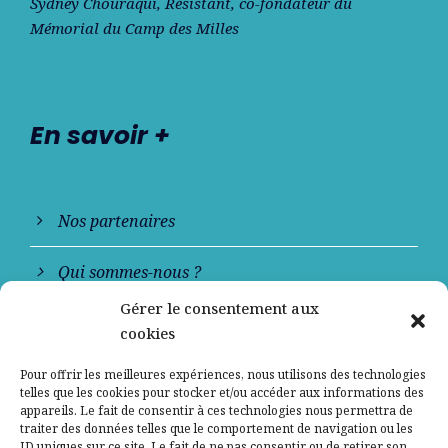
Sydney Chouraqui
, Résistant, co-fondateur du
Mémorial du Camp des Milles
En savoir +
Nos partenaires
Qui sommes-nous ?
Gérer le consentement aux
Contactez-nous
cookies
Mentions légales
Pour offrir les meilleures expériences, nous utilisons des technologies
telles que les cookies pour stocker et/ou accéder aux informations des
appareils. Le fait de consentir à ces technologies nous permettra de
Politique de confidentialité
traiter des données telles que le comportement de navigation ou les
ID uniques sur ce site. Le fait de ne pas consentir ou de retirer son