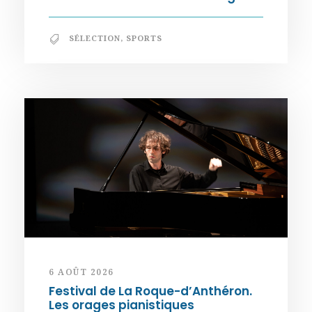
SÉLECTION
,
SPORTS
6 AOÛT 2026
Festival de La Roque-d’Anthéron.
Les orages pianistiques