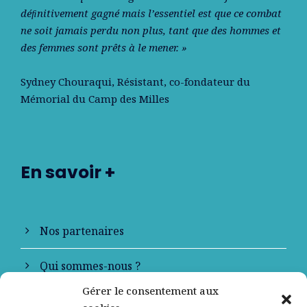
déﬁnitivement gagné mais l’essentiel est que ce combat
ne soit jamais perdu non plus, tant que des hommes et
des femmes sont prêts à le mener. »
Sydney Chouraqui
, Résistant, co-fondateur du
Mémorial du Camp des Milles
En savoir +
Nos partenaires
Qui sommes-nous ?
Gérer le consentement aux
Contactez-nous