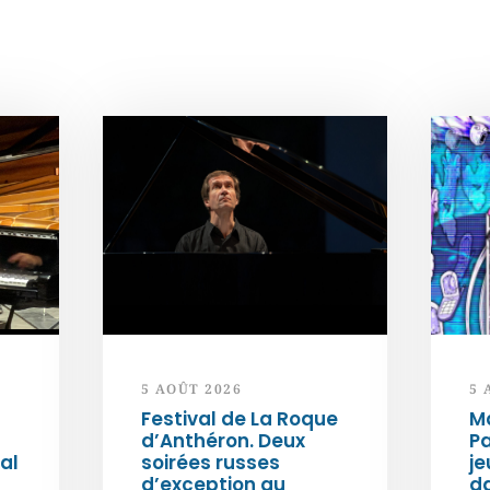
5 AOÛT 2026
5 
Festival de La Roque
Ma
d’Anthéron. Deux
Pa
al
soirées russes
je
d’exception au
da