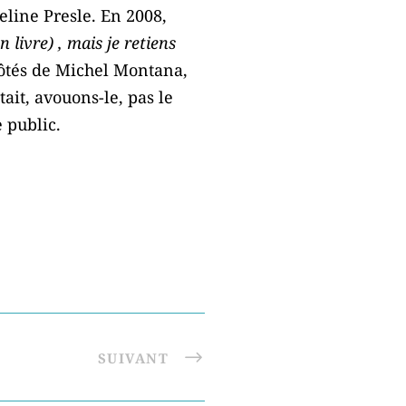
heline Presle. En 2008,
n livre) , mais je retiens
ôtés de Michel Montana,
ait, avouons-le, pas le
e public.
SUIVANT