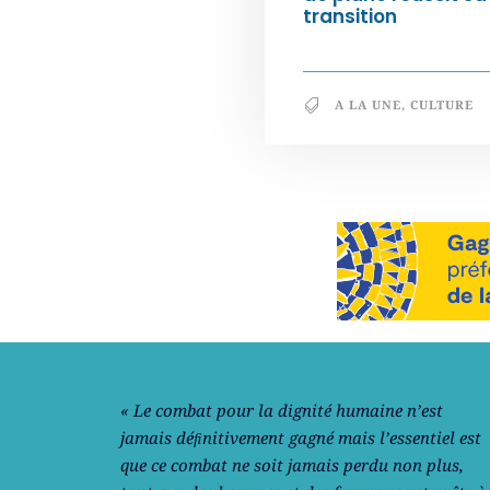
transition
A LA UNE
,
CULTURE
Notre philosophie
« Le combat pour la dignité humaine n’est
jamais déﬁnitivement gagné mais l’essentiel est
que ce combat ne soit jamais perdu non plus,