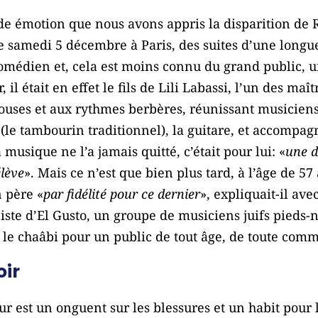
de émotion que nous avons appris la disparition de 
e samedi 5 décembre à Paris, des suites d’une longu
 comédien et, cela est moins connu du grand public, u
r, il était en effet le fils de Lili Labassi, l’un des m
uses et aux rythmes berbères, réunissant musiciens 
ar (le tambourin traditionnel), la guitare, et accompa
 musique ne l’a jamais quitté, c’était pour lui: «
une d
élève
». Mais ce n’est que bien plus tard, à l’âge de 57 
n père «
par fidélité pour ce dernier
», expliquait-il ave
iste d’El Gusto, un groupe de musiciens juifs pieds
e le chaâbi pour un public de tout âge, de toute com
ir
r est un onguent sur les blessures et un habit pour l