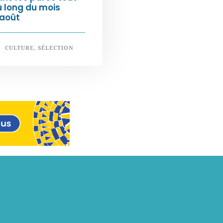
 long du mois
’août
CULTURE
,
SÉLECTION