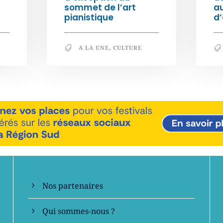
sommet de l’art
au
pianistique
d
A LA UNE
,
CULTURE
En savoir +
Nos partenaires
Qui sommes-nous ?