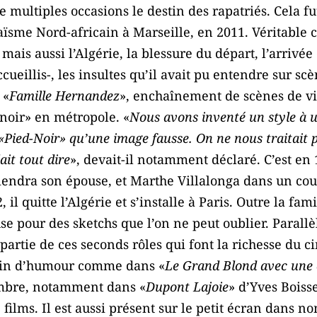
e multiples occasions le destin des rapatriés. Cela fu
sme Nord-africain à Marseille, en 2011. Véritable co
 mais aussi l’Algérie, la blessure du départ, l’arrivé
cueillis-, les insultes qu’il avait pu entendre sur scè
 «
Famille Hernandez
», enchaînement de scènes de vie
noir» en métropole. «
Nous avons inventé un style à 
«Pied-Noir» qu’une image fausse. On ne nous traitait p
ait tout dire
», devait-il notamment déclaré. C’est en 
endra son épouse, et Marthe Villalonga dans un cour
 il quitte l’Algérie et s’installe à Paris. Outre la fa
se pour des sketchs que l’on ne peut oublier. Paral
t partie de ces seconds rôles qui font la richesse du
ein d’humour comme dans «
Le Grand Blond avec une 
ombre, notamment dans «
Dupont Lajoie
» d’Yves Boisse
films. Il est aussi présent sur le petit écran dans n