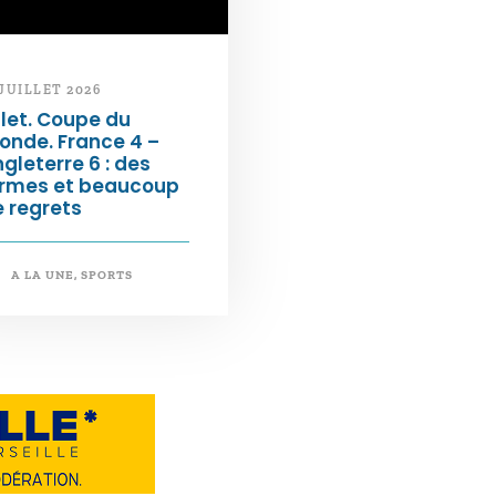
 JUILLET 2026
llet. Coupe du
onde. France 4 –
gleterre 6 : des
armes et beaucoup
 regrets
A LA UNE
,
SPORTS