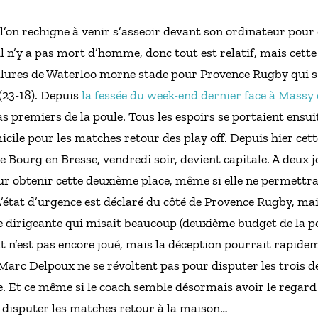
 l’on rechigne à venir s’asseoir devant son ordinateur pour 
il n’y a pas mort d’homme, donc tout est relatif, mais cett
allures de Waterloo morne stade pour Provence Rugby qui s
23-18). Depuis
la fessée du week-end dernier face à Massy 
as premiers de la poule. Tous les espoirs se portaient ensu
cile pour les matches retour des play off. Depuis hier ce
de Bourg en Bresse, vendredi soir, devient capitale. A deux j
ur obtenir cette deuxième place, même si elle ne permettra
L’état d’urgence est déclaré du côté de Provence Rugby, mai
 dirigeante qui misait beaucoup (deuxième budget de la po
t n’est pas encore joué, mais la déception pourrait rapid
Marc Delpoux ne se révoltent pas pour disputer les trois d
e. Et ce même si le coach semble désormais avoir le regard 
x disputer les matches retour à la maison…