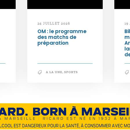
24 JUILLET 2026
19
OM : le programme
Bi
des matchs de
m
préparation
An
l
de
A LA UNE
,
SPORTS
En savoir +