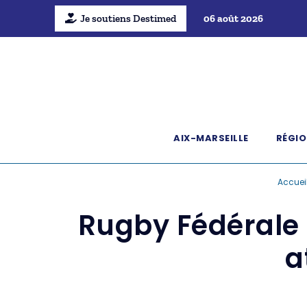
Je soutiens Destimed
06 août 2026
AIX-MARSEILLE
RÉGIO
Accuei
Rugby Fédérale 1
a