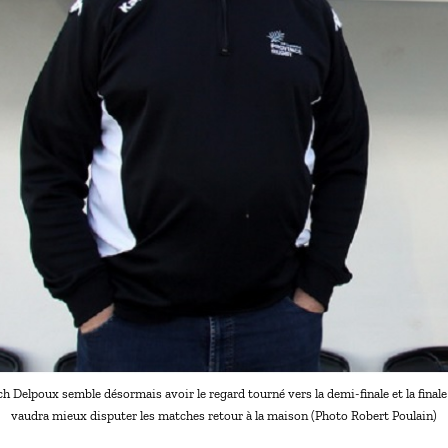
h Delpoux semble désormais avoir le regard tourné vers la demi-finale et la finale
vaudra mieux disputer les matches retour à la maison (Photo Robert Poulain)