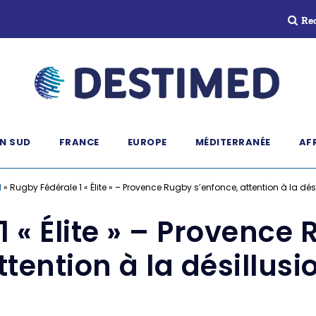
Re
N SUD
FRANCE
EUROPE
MÉDITERRANÉE
AF
l
»
Rugby Fédérale 1 « Élite » – Provence Rugby s’enfonce, attention à la dés
 « Élite » – Provence
ttention à la désillusi