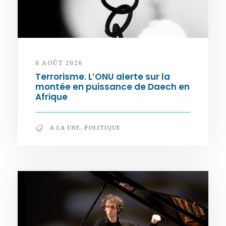
6 AOÛT 2026
Terrorisme. L’ONU alerte sur la
montée en puissance de Daech en
Afrique
A LA UNE
,
POLITIQUE