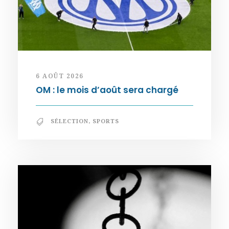
6 AOÛT 2026
OM : le mois d’août sera chargé
SÉLECTION
,
SPORTS