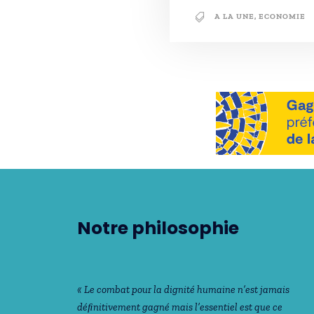
A LA UNE
,
ECONOMIE
Notre philosophie
« Le combat pour la dignité humaine n’est jamais
déﬁnitivement gagné mais l’essentiel est que ce