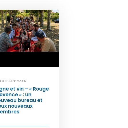
 JUILLET 2026
gne et vin – « Rouge
ovence » : un
ouveau bureau et
eux nouveaux
embres