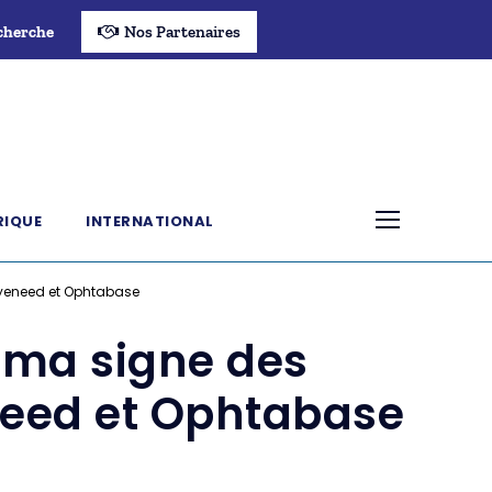
cherche
Nos Partenaires
RIQUE
INTERNATIONAL
Eyeneed et Ophtabase
rma signe des
need et Ophtabase