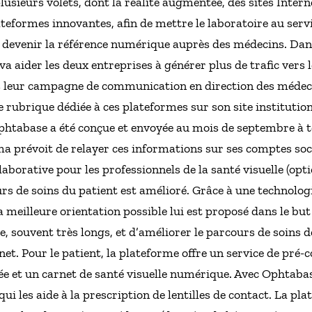
sieurs volets, dont la réalité augmentée, des sites Intern
lateformes innovantes, afin de mettre le laboratoire au ser
de devenir la référence numérique auprès des médecins. Dans
 aider les deux entreprises à générer plus de trafic vers l
leur campagne de communication en direction des médecins
ne rubrique dédiée à ces plateformes sur son site institu
tabase a été conçue et envoyée au mois de septembre à t
a prévoit de relayer ces informations sur ses comptes soc
aborative pour les professionnels de la santé visuelle (opt
ours de soins du patient est amélioré. Grâce à une technolog
 meilleure orientation possible lui est proposé dans le but 
e, souvent très longs, et d’améliorer le parcours de soins d
net. Pour le patient, la plateforme offre un service de pré-
ée et un carnet de santé visuelle numérique. Avec Ophtabas
qui les aide à la prescription de lentilles de contact. La p