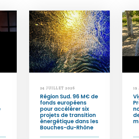
24 JUILLET 2026
19
Région Sud. 96 M€ de
Vi
fonds européens
Pr
e
pour accélérer six
n
projets de transition
d
énergétique dans les
m
Bouches-du-Rhône