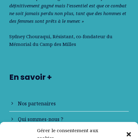
déﬁnitivement gagné mais l’essentiel est que ce combat
ne soit jamais perdu non plus, tant que des hommes et
des femmes sont prêts à le mener. »
Sydney Chouraqui
, Résistant, co-fondateur du
Mémorial du Camp des Milles
En savoir +
Nos partenaires
Qui sommes-nous ?
Gérer le consentement aux
Contactez-nous