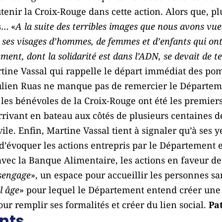
utenir la Croix-Rouge dans cette action. Alors que, p
s… «
A la suite des terribles images que nous avons vue
 ses visages d’hommes, de femmes et d’enfants qui on
ent, dont la solidarité est dans l’ADN, se devait de t
tine Vassal qui rappelle le départ immédiat des pomp
Julien Ruas ne manque pas de remercier le Départem
e les bénévoles de la Croix-Rouge ont été les premie
arrivant en bateau aux côtés de plusieurs centaines 
le. Enfin, Martine Vassal tient à signaler qu’à ses y
 d’évoquer les actions entrepris par le Département
avec la Banque Alimentaire, les actions en faveur de 
ésengage
», un espace pour accueillir les personnes sa
l âge
» pour lequel le Département entend créer une s
ur remplir ses formalités et créer du lien social.
Pa
nts