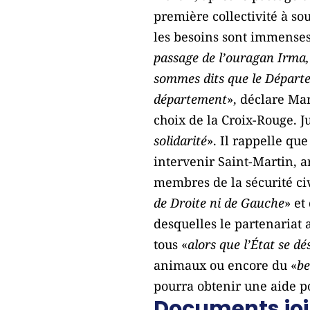
première collectivité à so
les besoins sont immense
passage de l’ouragan Irma,
sommes dits que le Départem
département
», déclare Mar
choix de la Croix-Rouge. 
solidarité
». Il rappelle qu
intervenir Saint-Martin, 
membres de la sécurité civi
de Droite ni de Gauche
» et
desquelles le partenariat 
tous «
alors que l’État se d
animaux ou encore du «
be
pourra obtenir une aide po
Documents joi