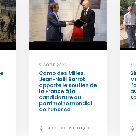
5 AOÛT 2026
31
de
Camp des Milles.
Sé
Jean-Noël Barrot
Mu
apporte le soutien de
l’
la France à la
a
candidature au
so
patrimoine mondial
de l’Unesco
A LA UNE
,
POLITIQUE