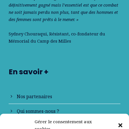
déﬁnitivement gagné mais l’essentiel est que ce combat
ne soit jamais perdu non plus, tant que des hommes et
des femmes sont prêts à le mener. »
Sydney Chouraqui
, Résistant, co-fondateur du
Mémorial du Camp des Milles
En savoir +
Nos partenaires
Qui sommes-nous ?
Gérer le consentement aux
Contactez-nous
cookies