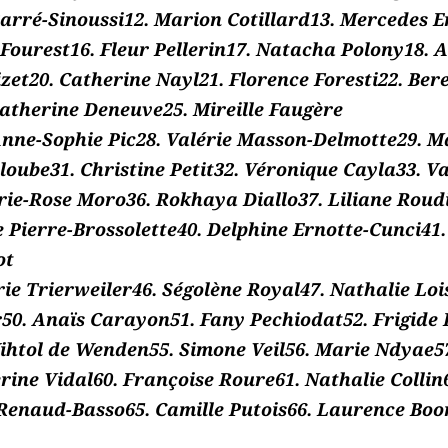
arré-Sinoussi12. Marion Cotillard13. Mercedes E
Fourest16. Fleur Pellerin17. Natacha Polony18. A
et20. Catherine Nayl21. Florence Foresti22. Bere
atherine Deneuve25. Mireille Faugère
Anne-Sophie Pic28. Valérie Masson-Delmotte29. M
loube31. Christine Petit32. Véronique Cayla33. V
rie-Rose Moro36. Rokhaya Diallo37. Liliane Roud
 Pierre-Brossolette40. Delphine Ernotte-Cunci41.
ot
ie Trierweiler46. Ségolène Royal47. Nathalie Loi
50. Anaïs Carayon51. Fany Pechiodat52. Frigide 
ihtol de Wenden55. Simone Veil56. Marie Ndyae57
rine Vidal60. Françoise Roure61. Nathalie Collin6
 Renaud-Basso65. Camille Putois66. Laurence Bo