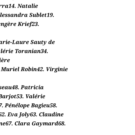
rra14. Natalie
lessandra Sublet19.
ngère Krief23.
arie-Laure Sauty de
alérie Toranian34.
ière
 Muriel Robin42. Virginie
seau48. Patricia
Barjot53. Valérie
. Pénélope Bagieu58.
2. Eva Joly63. Claudine
one67. Clara Gaymard68.