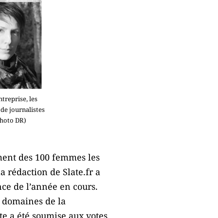
treprise, les
de journalistes
Photo DR)
ment des 100 femmes les
a rédaction de Slate.fr a
nce de l’année en cours.
s domaines de la
ste a été soumise aux votes