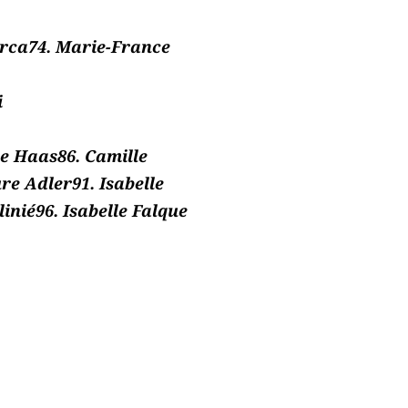
orca74. Marie-France
i
de Haas86. Camille
re Adler91. Isabelle
inié96. Isabelle Falque