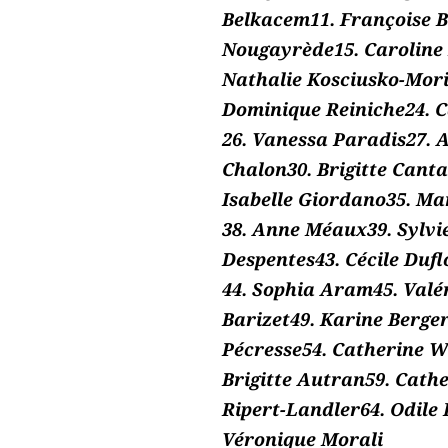
Belkacem11. Françoise B
Nougayrède15. Caroline 
Nathalie Kosciusko-Moriz
Dominique Reiniche24. C
26. Vanessa Paradis27. 
Chalon30. Brigitte Canta
Isabelle Giordano35. Ma
38. Anne Méaux39. Sylvie
Despentes43. Cécile Dufl
44. Sophia Aram45. Valér
Barizet49. Karine Berger
Pécresse54. Catherine W
Brigitte Autran59. Cathe
Ripert-Landler64. Odile
Véronique Morali