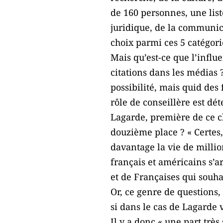
de 160 personnes, une lis
juridique, de la communica
choix parmi ces 5 catégorie
Mais qu’est-ce que l’influ
citations dans les médias 
possibilité, mais quid des
rôle de conseillère est d
Lagarde, première de ce cl
douzième place ? « Certes
davantage la vie de millio
français et américains s’a
et de Françaises qui souh
Or, ce genre de questions,
si dans le cas de Lagarde v
Il y a donc « une part trè