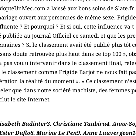
AdopteUnMec.com a laissé aux bons soins de Slate.fr.
 mariage ouvert aux personnes de même sexe. Frigide
uente ? Et pourquoi ? Et si oui, cette influence va-t-
é publiée au Journal Officiel ce samedi et que les pr
emaines ? Si le classement avait été publié plus tôt c
 sans doute retrouvée plus haut dans ce top 100 », obs
pas voulu intervenir dans le classement final, relèv
le classement comme Frigide Barjot ne nous fait pas
ration la réalité du moment ». « Ce classement n’est
peler que dans notre société machiste, des femmes pe
lut le site Internet.
lisabeth Badinter3. Christiane Taubira4. Anne-S
Ester Duflo8. Marine Le Pen9. Anne Lauvergeon10