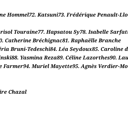
ne Hommel72. Katsuni73. Frédérique Penault-Ll
risol Touraine77. Hapsatou Sy78. Isabelle Sarfat
80. Catherine Bréchignac81. Raphaëlle Branche
éria Bruni-Tedeschi84. Léa Seydoux85. Caroline 
nski88. Yasmina Reza89. Céline Lazorthes90. Lau
e Farmer94. Muriel Mayette95. Agnès Verdier-Mol
ire Chazal