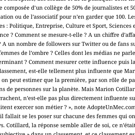
te composée d’un collège de 50% de journalistes et 
tion ou de l’associatif pour n’en garder que 100. Les
s : Politique, Entreprise, Culture et Sport, Sciences 
ence ? Comment se mesure-t-elle ? A un chiffre d’af
? A un nombre de followers sur Twitter ou de fans s
 femmes de l’ombre ? Celles dont les médias ne parl
éterminant ? Comment mesurer cette influence puis l
assement, est-elle tellement plus influente que Mar
, on peut estimer que la première, par son rôle de p
ns de personnes sur la planète. Mais Marion Cotillard
rrachent, n’est-elle pas plus directement influente su
aitent exercer son métier ? », note AdopteUnMec.co
 il fallait se les poser sur chacune des femmes qui on
s. Cotillard, la réponse semble aller de soi, ce n’étai
s subjective » dans un classement, et ce classement e