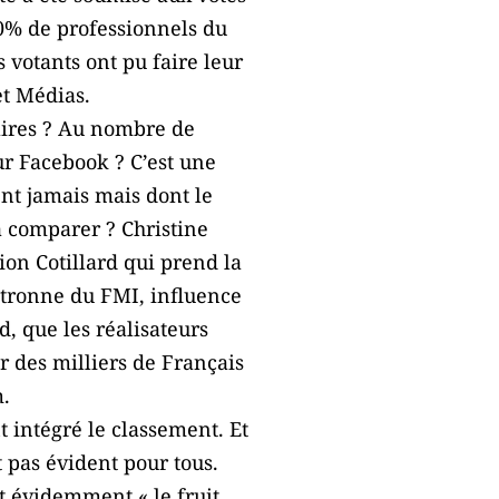
50% de professionnels du
 votants ont pu faire leur
et Médias.
faires ? Au nombre de
ur Facebook ? C’est une
ent jamais mais dont le
a comparer ? Christine
ion Cotillard qui prend la
atronne du FMI, influence
, que les réalisateurs
r des milliers de Français
m.
t intégré le classement. Et
t pas évident pour tous.
st évidemment « le fruit