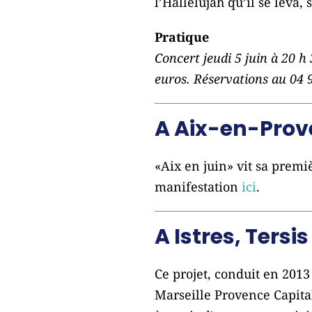
l’Hallelujah qu’il se leva,
Pratique
Concert jeudi 5 juin à 20 h 
euros. Réservations au 04 
A Aix-en-Prove
«Aix en juin» vit sa premi
manifestation
ici
.
A Istres, Tersi
Ce projet, conduit en 2013
Marseille Provence Capital