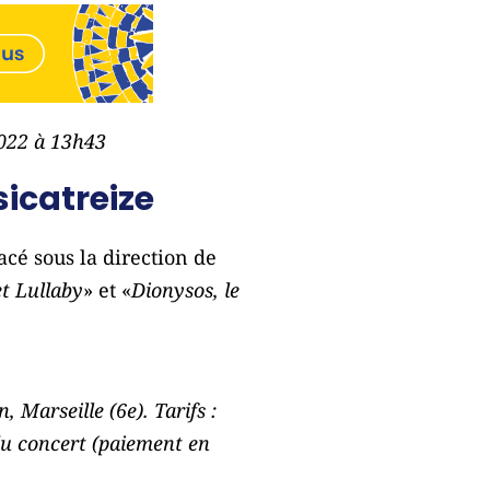
2022 à 13h43
sicatreize
cé sous la direction de
t Lullaby
» et «
Dionysos, le
 Marseille (6e). Tarifs :
r du concert (paiement en