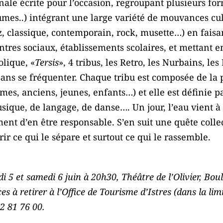
nale écrite pour l’occasion, regroupant plusieurs fo
umes..) intégrant une large variété de mouvances cul
zz, classique, contemporain, rock, musette…) en fai
entres sociaux, établissements scolaires, et mettant e
olique, «
Tersis
», 4 tribus, les Retro, les Nurbains, le
sans se fréquenter. Chaque tribu est composée de la 
s, anciens, jeunes, enfants…) et elle est définie pa
usique, de langage, de danse…. Un jour, l’eau vient
nt d’en être responsable. S’en suit une quête collec
ir ce qui le sépare et surtout ce qui le rassemble.
i 5 et samedi 6 juin à 20h30, Théâtre de l’Olivier, B
es à retirer à l’Office de Tourisme d’Istres (dans la limi
42 81 76 00.