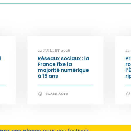
22 JUILLET 2026
22
d
Réseaux sociaux : la
Pr
France fixe la
ro
majorité numérique
l’
à 15 ans
ri
FLASH ACTU