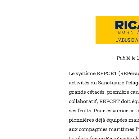
Publié le 
Le système REPCET (REPérage 
activités du Sanctuaire Pelago
grands cétacés, première cau
collaboratif, REPCET doit éq
ses fruits. Pour essaimer cet
pionnières déjà équipées mai
aux compagnies maritimes l’ut
La plate-forme KissKissBankBa