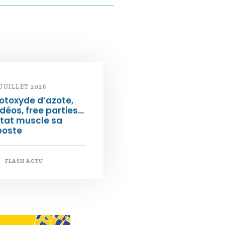
 JUILLET 2026
otoxyde d’azote,
déos, free parties…
État muscle sa
poste
FLASH ACTU