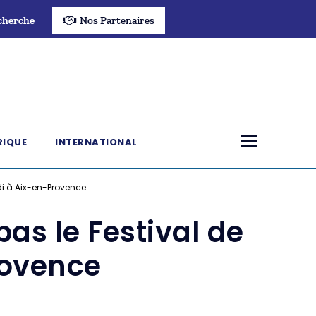
cherche
Nos Partenaires
RIQUE
INTERNATIONAL
di à Aix-en-Provence
as le Festival de
rovence