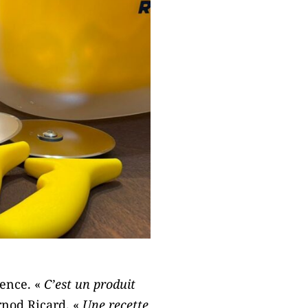
dence. «
C’est un produit
rnod Ricard. «
Une recette