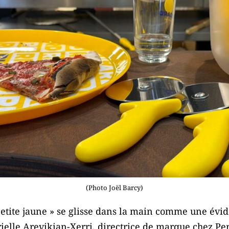
(Photo Joël Barcy)
petite jaune » se glisse dans la main comme une évi
ielle Arevikian-Xerri, directrice de marque chez Pe