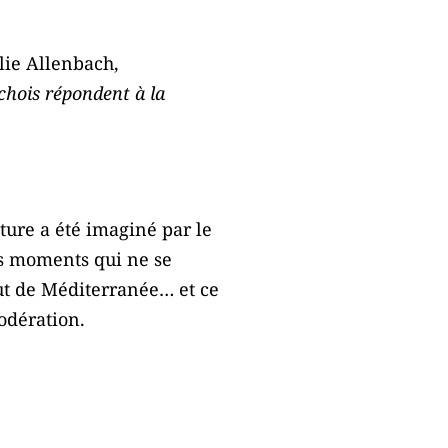
lie Allenbach,
nchois répondent à la
ture a été imaginé par le
ces moments qui ne se
out de Méditerranée… et ce
odération.