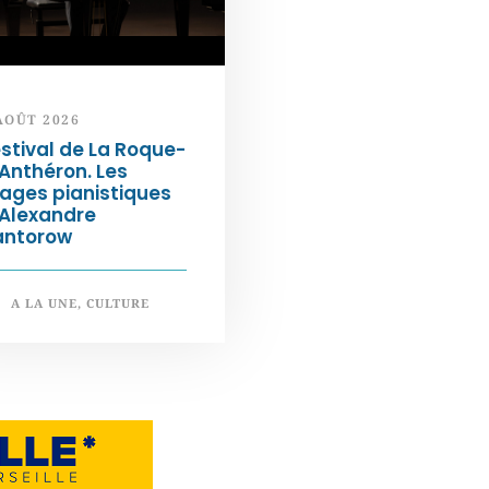
AOÛT 2026
stival de La Roque-
Anthéron. Les
ages pianistiques
’Alexandre
antorow
A LA UNE
,
CULTURE