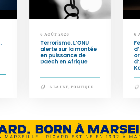
6 AOÛT 2026
6 
,
Terrorisme. L’ONU
Fe
alerte sur la montée
d’
en puissance de
or
Daech en Afrique
d
K
A LA UNE
,
POLITIQUE