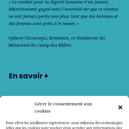
« Le combat pour la dignité humaine n’est jamais
déﬁnitivement gagné mais l’essentiel est que ce combat
ne soit jamais perdu non plus, tant que des hommes et
des femmes sont prêts à le mener. »
Sydney Chouraqui
, Résistant, co-fondateur du
Mémorial du Camp des Milles
En savoir +
Nos partenaires
Gérer le consentement aux
cookies
Qui sommes-nous ?
Pour offrir les meilleures expériences, nous utilisons des technologies
telles que les cookies pour stocker et/ou accéder aux informations des