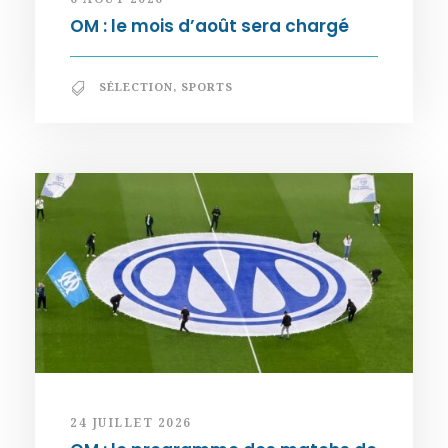
OM : le mois d’août sera chargé
SÉLECTION
,
SPORTS
24 JUILLET 2026