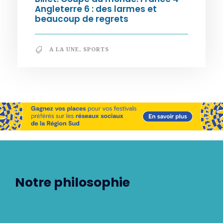
Angleterre 6 : des larmes et
beaucoup de regrets
A LA UNE
,
SPORTS
Notre philosophie