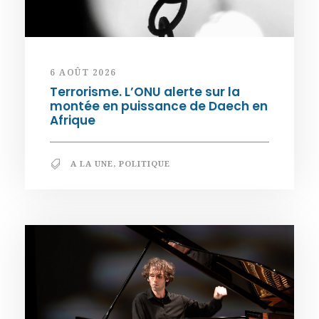
6 AOÛT 2026
Terrorisme. L’ONU alerte sur la
montée en puissance de Daech en
Afrique
A LA UNE
,
POLITIQUE