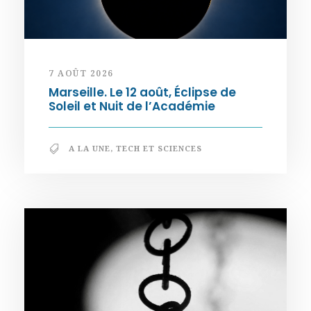
7 AOÛT 2026
Marseille. Le 12 août, Éclipse de
Soleil et Nuit de l’Académie
A LA UNE
,
TECH ET SCIENCES