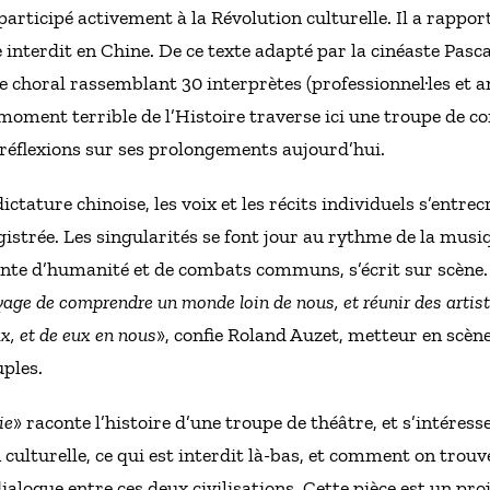
participé activement à la Révolution culturelle. Il a rappo
 interdit en Chine. De ce texte adapté par la cinéaste Pasc
e choral rassemblant 30 interprètes (professionnel·les et a
oment terrible de l’Histoire traverse ici une troupe de co
 réflexions sur ses prolongements aujourd’hui.
ctature chinoise, les voix et les récits individuels s’entrec
gistrée. Les singularités se font jour au rythme de la musiq
inte d’humanité et de combats communs, s’écrit sur scène.
yage de comprendre un monde loin de nous, et réunir des artist
ux, et de eux en nous
», confie Roland Auzet, metteur en scène
uples.
ie
» raconte l’histoire d’une troupe de théâtre, et s’intére
culturelle, ce qui est interdit là-bas, et comment on trouv
alogue entre ces deux civilisations. Cette pièce est un pro