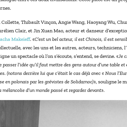
rnes.
n Collette, Thibault Vinçon, Angie Wang, Haoyang Wu, Chun-
rélien Clair, et Jin Xuan Mao, acteur et danseur d’exceptio
acha Makeïeff
. «
C’est un bel acteur, il est Chinois, il est sensi
lectuelle, avec les uns et les autres, acteurs, techniciens, l
igne un spectacle où l’on s’écoute, s’entend, se devine. «
Je c
re passer l’idée qu’il faut mettre des gens autour d’une table 
s. (notons derrière lui que c’était le cas déjà avec « Nous l’Eur
se en polonais par les grévistes de Solidarnoc)
», souligne le 
 la mélancolie d’un monde passé et regarder devant
».