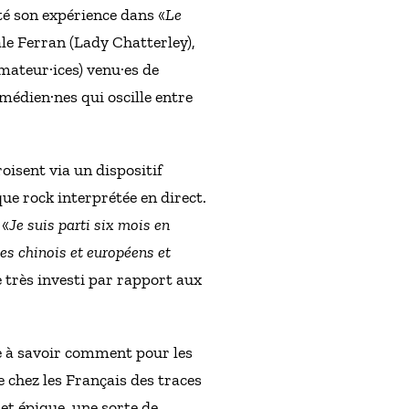
rté son expérience dans «
Le
ale Ferran (Lady Chatterley),
mateur·ices) venu·es de
médien·nes qui oscille entre
roisent via un dispositif
ue rock interprétée en direct.
 «
Je suis parti six mois en
es chinois et européens et
 très investi par rapport aux
sse à savoir comment pour les
e chez les Français des traces
jet épique, une sorte de