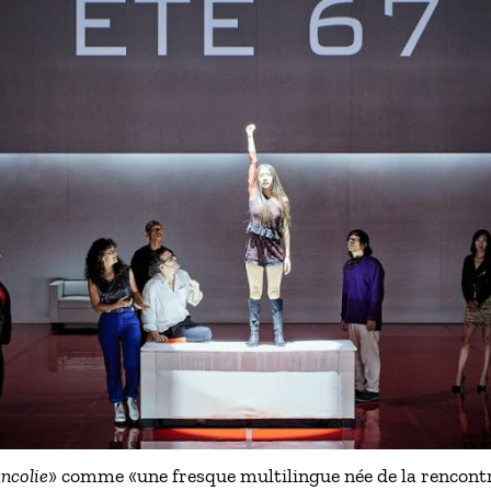
ncolie
» comme «une fresque multilingue née de la rencontr