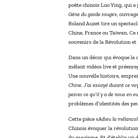
poète chinois Luo Ying, qui a 
Gène du garde rouge
», ouvrage
Roland Auzet tire un spectacl
Chine, France ou Taïwan. Ce m
souvenirs de la Révolution et
Dans un décor qui évoque la di
mêlant vidéos live et préenre
Une nouvelle histoire, empre
Chine. J’ai essayé durant ce vo
percer ce qu’il y a de nous en e
problèmes d’identités des pe
Cette pièce «
Adieu la mélancol
Chinois évoquer la révolution 
du maoïsme. Et d’établir un di