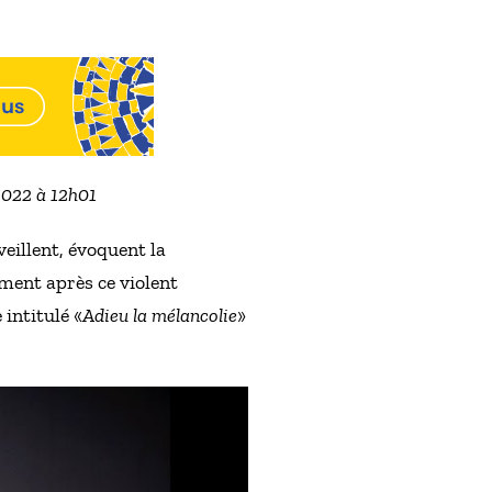
2022 à 12h01
eillent, évoquent la
ement après ce violent
intitulé «
Adieu la mélancolie
»