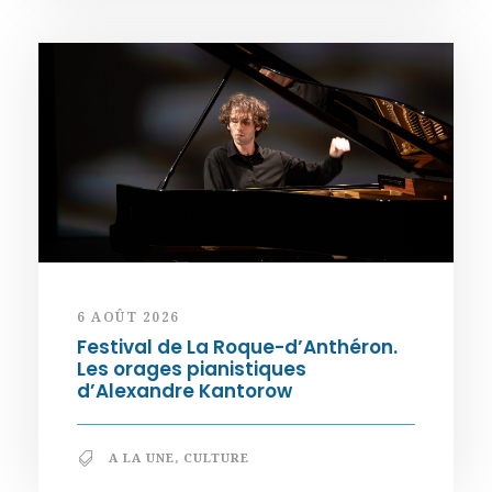
6 AOÛT 2026
Festival de La Roque-d’Anthéron.
Les orages pianistiques
d’Alexandre Kantorow
A LA UNE
,
CULTURE