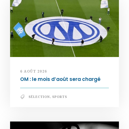
6 AOÛT 2026
OM : le mois d’août sera chargé
SÉLECTION
,
SPORTS