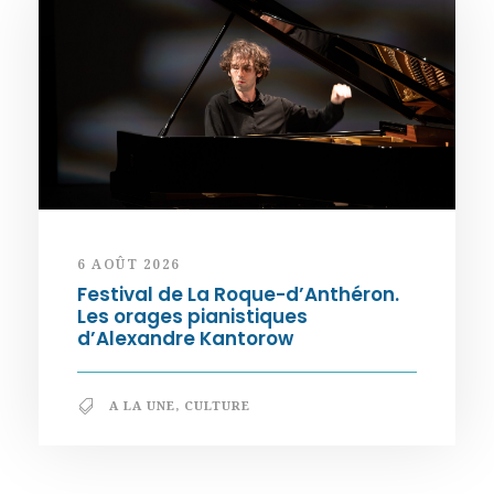
6 AOÛT 2026
Festival de La Roque-d’Anthéron.
Les orages pianistiques
d’Alexandre Kantorow
A LA UNE
,
CULTURE