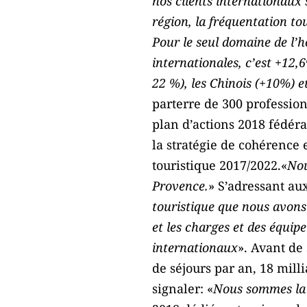
nos clients internationaux 
région, la fréquentation to
Pour le seul domaine de l’hô
internationales, c’est +12,
22 %), les Chinois (+10%) 
parterre de 300 professio
plan d’actions 2018 fédéra
la stratégie de cohérence
touristique 2017/2022.«
Nou
Provence.
» S’adressant aux
touristique que nous avons 
et les charges et des équip
internationaux
». Avant de
de séjours par an, 18 milli
signaler: «
Nous sommes la r