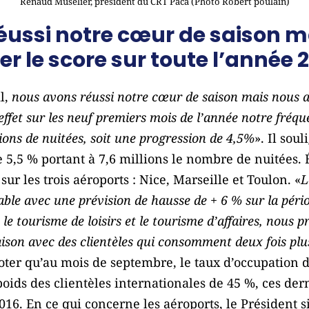
Renaud Muselier, président du CRT Paca (Photo Robert poulain)
éussi notre cœur de saison m
r le score sur toute l’année 
il,
nous avons réussi notre cœur de saison mais nous a
effet sur les neuf premiers mois de l’année notre fréqu
ions de nuitées, soit une progression de 4,5%
». Il sou
e 5,5 % portant à 7,6 millions le nombre de nuitées. 
sur les trois aéroports : Nice, Marseille et Toulon. «
L
ble avec une prévision de hausse de + 6 % sur la péri
le tourisme de loisirs et le tourisme d’affaires, nous p
aison avec des clientèles qui consomment deux fois plus
noter qu’au mois de septembre, le taux d’occupation d
ids des clientèles internationales de 45 %, ces der
16. En ce qui concerne les aéroports, le Président s