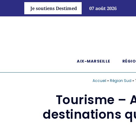
Je soutiens Destimed
07 août 2026
AIX-MARSEILLE
RÉGIO
Accueil
»
Région Sud
»
Tourisme – A
destinations 