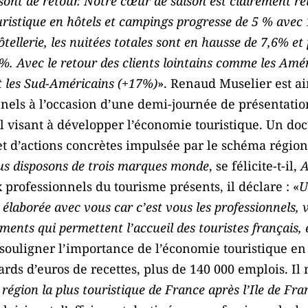
sont de retour. Notre cœur de saison est clairement réu
uristique en hôtels et campings progresse de 5 % avec 1
tellerie, les nuitées totales sont en hausse de 7,6% et
6%. Avec le retour des clients lointains comme les Amér
et les Sud-Américains (+17%)
». Renaud Muselier est a
nnels à l’occasion d’une demi-journée de présentatio
l visant à développer l’économie touristique. Un doc
 et d’actions concrètes impulsée par le schéma régi
s disposons de trois marques monde
, se félicite-t-il,
A
 professionnels du tourisme présents, il déclare : «
U
élaborée avec vous car c’est vous les professionnels, v
ements qui permettent l’accueil des touristes français,
 souligner l’importance de l’économie touristique en
ards d’euros de recettes, plus de 140 000 emplois. Il 
égion la plus touristique de France après l’Ile de Fra