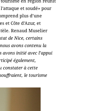
u tourisme en région réunit
 l’attaque et soudé» pour
comprend plus d’une
 et Côte d’Azur, et
entèle. Renaud Muselier
ntat de Nice, certains
, nous avons contenu la
 avons initié avec l’appui
rticipé également,
 constater à cette
souffraient, le tourisme