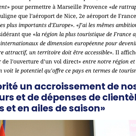
ent
» pour permettre à Marseille Provence «
de rattra
ouligne que l’aéroport de Nice, 2e aéroport de France
les plus importants d’Europe
». «
J’ai les mêmes ambitio
nsidérant que «
la région la plus touristique de France a
 internationaux de dimension européenne pour devenir
e attractif, un territoire doit être accessible
». Il affi
r de l’ouverture d’un vol direct«
entre notre région et
on voit le potentiel qu’offre ce pays en termes de touri
orité un accroissement de no
urs et de dépenses de clientè
s et en ailes de saison»