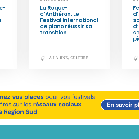
e-
La Roque-
Fe
d’Anthéron. Le
d’
s
Festival international
so
de piano réussit sa
d’
transition
s
pi
A LA UNE
,
CULTURE