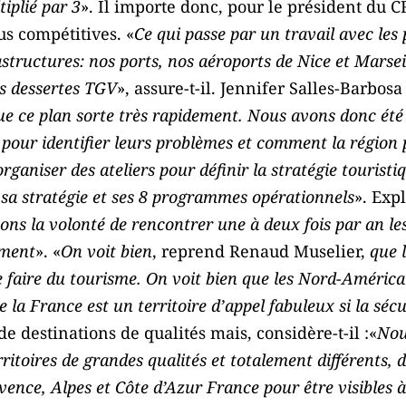
tiplié par 3
». Il importe donc, pour le président du C
us compétitives. «
Ce qui passe par un travail avec les
structures: nos ports, nos aéroports de Nice et Marseil
os dessertes TGV
», assure-t-il. Jennifer Salles-Barbosa
ue ce plan sorte très rapidement. Nous avons donc été
pour identifier leurs problèmes et comment la région po
rganiser des ateliers pour définir la stratégie touristi
 sa stratégie et ses 8 programmes opérationnels
». Exp
ns la volonté de rencontrer une à deux fois par an les
ement
». «
On voit bien
, reprend Renaud Muselier,
que 
ite faire du tourisme. On voit bien que les Nord-América
e la France est un territoire d’appel fabuleux si la séc
de destinations de qualités mais, considère-t-il :«
Nou
ritoires de grandes qualités et totalement différents, 
ence, Alpes et Côte d’Azur France pour être visibles à