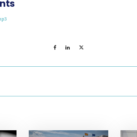
nts
mp3