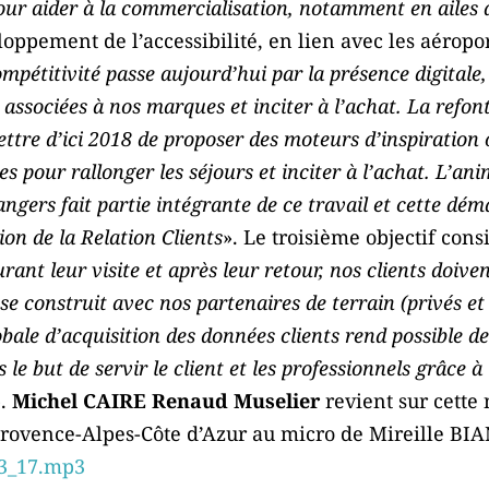
our aider à la commercialisation, notamment en ailes 
oppement de l’accessibilité, en lien avec les aéropor
ompétitivité passe aujourd’hui par la présence digitale, 
ssociées à nos marques et inciter à l’achat. La refont
ttre d’ici 2018 de proposer des moteurs d’inspiration 
es pour rallonger les séjours et inciter à l’achat. L’
ngers fait partie intégrante de ce travail et cette dém
on de la Relation Clients
». Le troisième objectif cons
rant leur visite et après leur retour, nos clients doive
e construit avec nos partenaires de terrain (privés et 
obale d’acquisition des données clients rend possible d
 le but de servir le client et les professionnels grâce à
».
Michel CAIRE
Renaud Muselier
revient sur cette 
Provence-Alpes-Côte d’Azur au micro de Mireille B
03_17.mp3