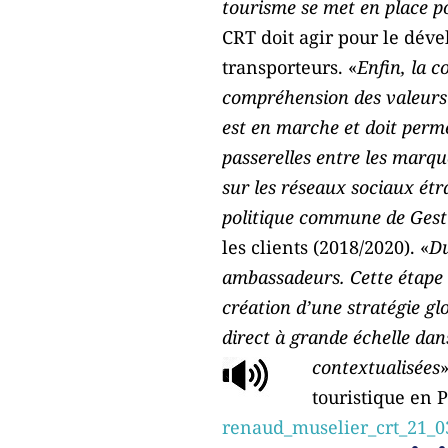
tourisme se met en place p
CRT doit agir pour le dével
transporteurs. «
Enfin, la c
compréhension des valeurs a
est en marche et doit perme
passerelles entre les marqu
sur les réseaux sociaux étra
politique commune de Gesti
les clients (2018/2020). «
Du
ambassadeurs. Cette étape s
création d’une stratégie gl
direct à grande échelle dans
contextualisées
touristique en 
renaud_muselier_crt_21_