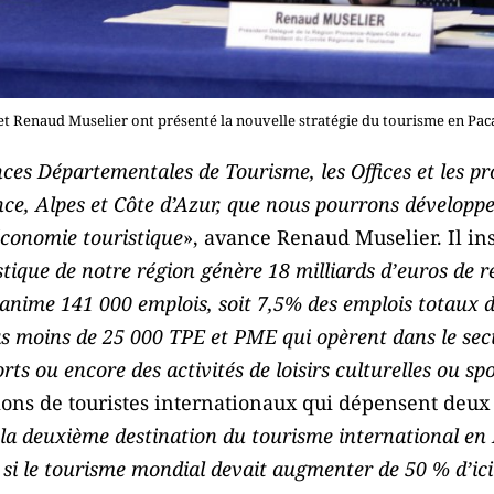
et Renaud Muselier ont présenté la nouvelle stratégie du tourisme en Pa
nces Départementales de Tourisme, les Offices et les p
e, Alpes et Côte d’Azur, que nous pourrons développer
’économie touristique
», avance Renaud Muselier. Il ins
tique de notre région génère 18 milliards d’euros de 
anime 141 000 emplois, soit 7,5% des emplois totaux d
pas moins de 25 000 TPE et PME qui opèrent dans le se
rts ou encore des activités de loisirs culturelles ou sp
ions de touristes internationaux qui dépensent deux f
 la deuxième destination du tourisme international en 
 si le tourisme mondial devait augmenter de 50 % d’ic