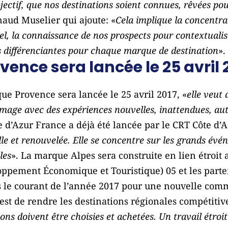
bjectif, que nos destinations soient connues, rêvées po
naud Muselier qui ajoute: «
Cela implique la concentra
el, la connaissance de nos prospects pour contextualis
s différenciantes pour chaque marque de destination
».
ence sera lancée le 25 avril 
ue Provence sera lancée le 25 avril 2017, «
elle veut
mage avec des expériences nouvelles, inattendues, aut
 d’Azur France a déjà été lancée par le CRT Côte d’A
lle et renouvelée. Elle se concentre sur les grands évén
les
». La marque Alpes sera construite en lien étroit
pement Économique et Touristique) 05 et les parten
 le courant de l’année 2017 pour une nouvelle com
st de rendre les destinations régionales compétitive
ons doivent être choisies et achetées. Un travail étroi