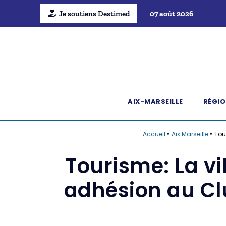
Je soutiens Destimed
07 août 2026
AIX-MARSEILLE
RÉGIO
Accueil
»
Aix Marseille
»
Tou
Tourisme: La vi
adhésion au Clu