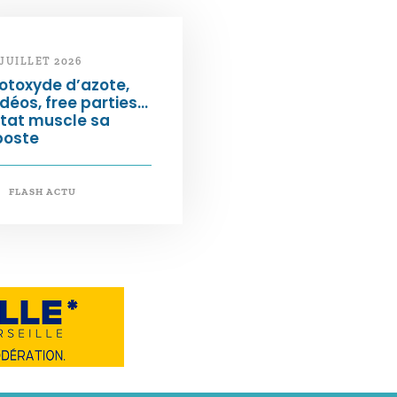
 JUILLET 2026
otoxyde d’azote,
déos, free parties…
État muscle sa
poste
FLASH ACTU