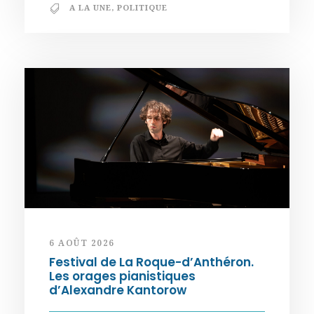
A LA UNE
,
POLITIQUE
6 AOÛT 2026
Festival de La Roque-d’Anthéron.
Les orages pianistiques
d’Alexandre Kantorow