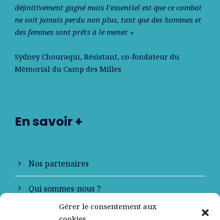
déﬁnitivement gagné mais l’essentiel est que ce combat
ne soit jamais perdu non plus, tant que des hommes et
des femmes sont prêts à le mener. »
Sydney Chouraqui
, Résistant, co-fondateur du
Mémorial du Camp des Milles
En savoir +
Nos partenaires
Qui sommes-nous ?
Gérer le consentement aux
Contactez-nous
cookies