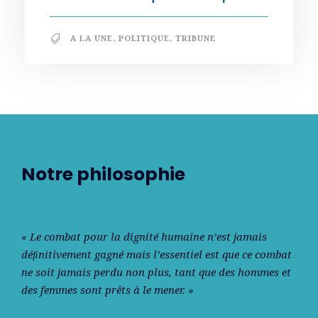
A LA UNE
,
POLITIQUE
,
TRIBUNE
Notre philosophie
« Le combat pour la dignité humaine n’est jamais
déﬁnitivement gagné mais l’essentiel est que ce combat
ne soit jamais perdu non plus, tant que des hommes et
des femmes sont prêts à le mener. »