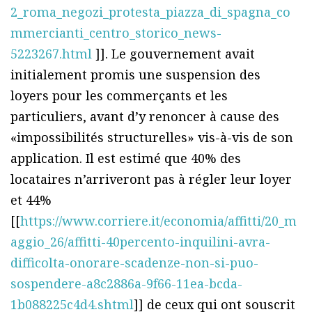
2_roma_negozi_protesta_piazza_di_spagna_co
mmercianti_centro_storico_news-
5223267.html
]]. Le gouvernement avait
initialement promis une suspension des
loyers pour les commerçants et les
particuliers, avant d’y renoncer à cause des
«impossibilités structurelles» vis-à-vis de son
application. Il est estimé que 40% des
locataires n’arriveront pas à régler leur loyer
et 44%
[[
https://www.corriere.it/economia/affitti/20_m
aggio_26/affitti-40percento-inquilini-avra-
difficolta-onorare-scadenze-non-si-puo-
sospendere-a8c2886a-9f66-11ea-bcda-
1b088225c4d4.shtml
]] de ceux qui ont souscrit