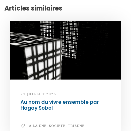
Articles similaires
23 JUILLET 2026
Au nom du vivre ensemble par
Hagay Sobol
A LA UNE
,
SOCIÉTÉ
,
TRIBUNE