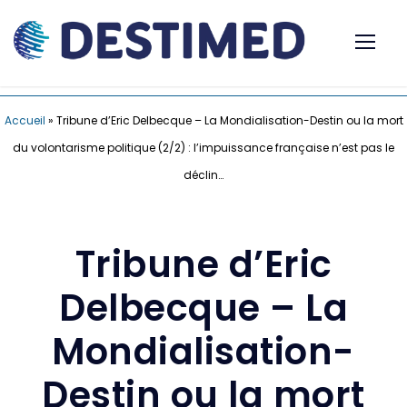
Accueil
»
Tribune d’Eric Delbecque – La Mondialisation-Destin ou la mort
du volontarisme politique (2/2) : l’impuissance française n’est pas le
déclin…
Tribune d’Eric
Delbecque – La
Mondialisation-
Destin ou la mort