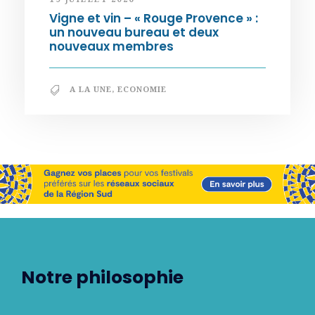
Vigne et vin – « Rouge Provence » :
un nouveau bureau et deux
nouveaux membres
A LA UNE
,
ECONOMIE
Notre philosophie