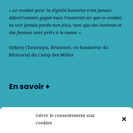
« Le combat pour la dignité humaine n’est jamais
déﬁnitivement gagné mais l’essentiel est que ce combat
ne soit jamais perdu non plus, tant que des hommes et
des femmes sont prêts à le mener. »
Sydney Chouraqui
, Résistant, co-fondateur du
Mémorial du Camp des Milles
En savoir +
Nos partenaires
Gérer le consentement aux
cookies
Qui sommes-nous ?