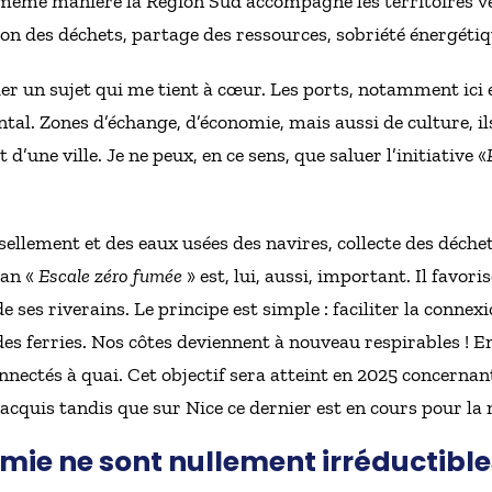
 même manière la Région Sud accompagne les territoires ver
cation des déchets, partage des ressources, sobriété énergétiq
r un sujet qui me tient à cœur. Les ports, notamment ici 
al. Zones d’échange, d’économie, mais aussi de culture, il
 d’une ville. Je ne peux, en ce sens, que saluer l’initiative «
llement et des eaux usées des navires, collecte des déchets
lan «
Escale zéro fumée
» est, lui, aussi, important. Il favori
e ses riverains. Le principe est simple : faciliter la conne
 des ferries. Nos côtes deviennent à nouveau respirables ! 
nnectés à quai. Cet objectif sera atteint en 2025 concernant
acquis tandis que sur Nice ce dernier est en cours pour la
mie ne sont nullement irréductible