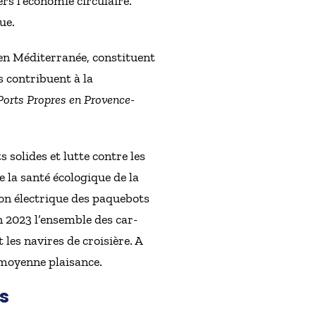
s l’économie circulaire.
ue.
en Méditerranée, constituent
s contribuent à la
Ports Propres en Provence-
 solides et lutte contre les
se la santé écologique de la
xion électrique des paquebots
En 2023 l’ensemble des car-
 les navires de croisière. A
 moyenne plaisance.
s