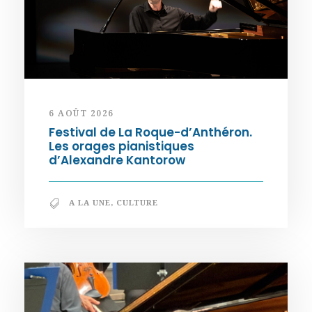
6 AOÛT 2026
Festival de La Roque-d’Anthéron.
Les orages pianistiques
d’Alexandre Kantorow
A LA UNE
,
CULTURE