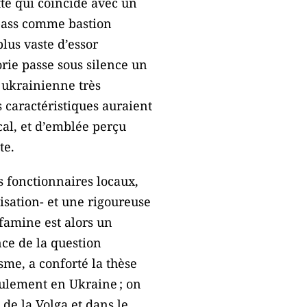
tte qui coïncide avec un
bass comme bastion
lus vaste d’essor
orie passe sous silence un
e ukrainienne très
s caractéristiques auraient
cal, et d’emblée perçu
te.
s fonctionnaires locaux,
isation- et une rigoureuse
 famine est alors un
ce de la question
me, a conforté la thèse
eulement en Ukraine ; on
 de la Volga et dans le