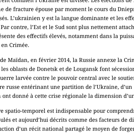
ent combien l’Ukraine est divisée. Les élections de
ne de fracture épouse par moment le cours du Dniepr.
s. L’ukrainien y est la langue dominante et les effe
 Par contre, l’Est et le Sud sont plus nettement attac
sente des effectifs élevés, notamment dans la puissa
 en Crimée.
n de Maïdan, en février 2014, la Russie annexe la Cr
 les oblasts de Donetsk et de Lougansk font sécession
erre larvée contre le pouvoir central avec le soutien
re russe entérinant une partition de l’Ukraine, d’un 
an ont donné à cette crise régionale la dimension d’u
re spatio-temporel est indispensable pour comprendr
lés et aujourd’hui décrits comme des facteurs de di
ruction d’un récit national partagé le moyen de forge