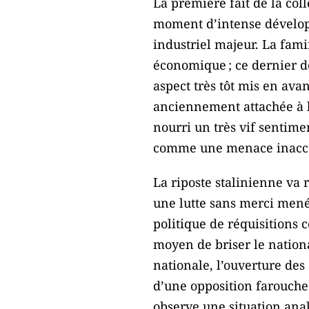
La première fait de la col
moment d’intense dévelop
industriel majeur. La fami
économique ; ce dernier dé
aspect très tôt mis en ava
anciennement attachée à la
nourri un très vif sentime
comme une menace inaccept
La riposte stalinienne va 
une lutte sans merci menée
politique de réquisitions 
moyen de briser le nation
nationale, l’ouverture de
d’une opposition farouche
observe une situation anal