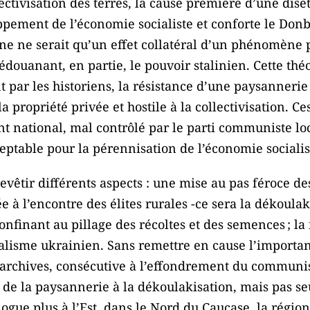
lectivisation des terres, la cause première d’une dise
pement de l’économie socialiste et conforte le Don
ne ne serait qu’un effet collatéral d’un phénomène p
douanant, en partie, le pouvoir stalinien. Cette thé
nt par les historiens, la résistance d’une paysanneri
 propriété privée et hostile à la collectivisation. Ce
nt national, mal contrôlé par le parti communiste lo
able pour la pérennisation de l’économie socialis
revêtir différents aspects : une mise au pas féroce de
 à l’encontre des élites rurales -ce sera la dékoulak
confinant au pillage des récoltes et des semences ; la
alisme ukrainien. Sans remettre en cause l’importan
s archives, consécutive à l’effondrement du communis
 de la paysannerie à la dékoulakisation, mais pas s
ogue plus à l’Est, dans le Nord du Caucase, la région