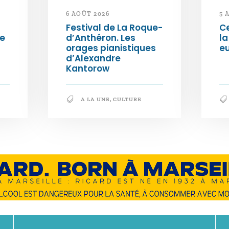
6 AOÛT 2026
5 
Festival de La Roque-
Ce
ée
d’Anthéron. Les
la
orages pianistiques
e
d’Alexandre
Kantorow
A LA UNE
,
CULTURE
En savoir +