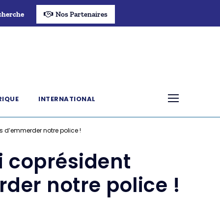
cherche
Nos Partenaires
RIQUE
INTERNATIONAL
s d’emmerder notre police !
 coprésident
der notre police !