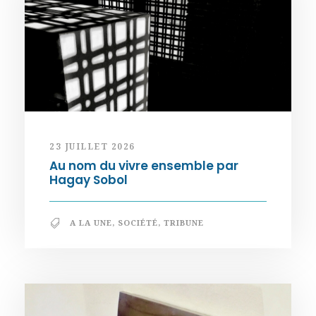
23 JUILLET 2026
Au nom du vivre ensemble par
Hagay Sobol
A LA UNE
,
SOCIÉTÉ
,
TRIBUNE