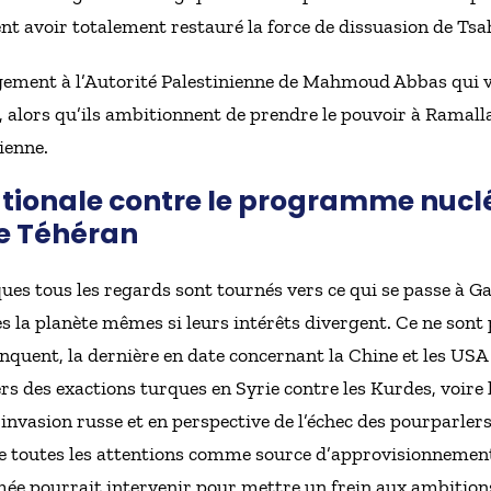
ent avoir totalement restauré la force de dissuasion de Ts
argement à l’Autorité Palestinienne de Mahmoud Abbas qui vo
u, alors qu’ils ambitionnent de prendre le pouvoir à Ramalla
lienne.
ationale contre le programme nucléa
e Téhéran
ues tous les regards sont tournés vers ce qui se passe à Ga
 la planète mêmes si leurs intérêts divergent. Ce ne sont
nquent, la dernière en date concernant la Chine et les USA
rs des exactions turques en Syrie contre les Kurdes, voire 
invasion russe et en perspective de l’échec des pourparle
 de toutes les attentions comme source d’approvisionnement
mée pourrait intervenir pour mettre un frein aux ambitions