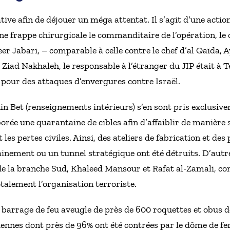
tiative afin de déjouer un méga attentat. Il s’agit d’une acti
une frappe chirurgicale le commanditaire de l’opération, 
er Jabari, – comparable à celle contre le chef d’al Qaïda,
ad Nakhaleh, le responsable à l’étranger du JIP était à T
t pour des attaques d’envergures contre Israël.
Shin Bet (renseignements intérieurs) s’en sont pris exclusiv
ée une quarantaine de cibles afin d’affaiblir de manière s
les pertes civiles. Ainsi, des ateliers de fabrication et d
ainement ou un tunnel stratégique ont été détruits. D’aut
f de la branche Sud, Khaleed Mansour et Rafat al-Zamali, c
otalement l’organisation terroriste.
n barrage de feu aveugle de près de 600 roquettes et obus d
iennes dont près de 96% ont été contrées par le dôme de fer