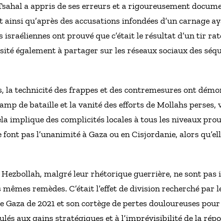
 Tsahal a appris de ses erreurs et a rigoureusement docume
st ainsi qu’après des accusations infondées d’un carnage ay
s israéliennes ont prouvé que c’était le résultat d’un tir ra
sité également à partager sur les réseaux sociaux des séq
, la technicité des frappes et des contremesures ont démon
p de bataille et la vanité des efforts de Mollahs perses, vi
la implique des complicités locales à tous les niveaux prouv
ne font pas l’unanimité à Gaza ou en Cisjordanie, alors qu’e
e Hezbollah, malgré leur rhétorique guerrière, ne sont pas 
 mêmes remèdes. C’était l’effet de division recherché par 
 Gaza de 2021 et son cortège de pertes douloureuses pour 
és aux gains stratégiques et à l’imprévisibilité de la répo