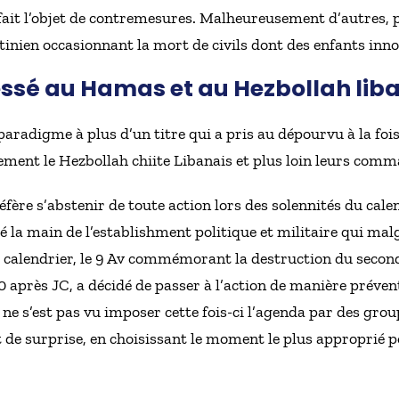
fait l’objet de contremesures. Malheureusement d’autres, p
tinien occasionnant la mort de civils dont des enfants inno
sé au Hamas et au Hezbollah lib
paradigme à plus d’un titre qui a pris au dépourvu à la fois
ement le Hezbollah chiite Libanais et plus loin leurs comm
éfère s’abstenir de toute action lors des solennités du cal
 la main de l’establishment politique et militaire qui ma
u calendrier, le 9 Av commémorant la destruction du seco
0 après JC, a décidé de passer à l’action de manière préventi
 s’est pas vu imposer cette fois-ci l’agenda par des grou
fet de surprise, en choisissant le moment le plus approprié 