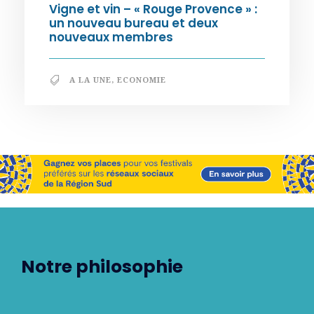
Vigne et vin – « Rouge Provence » :
un nouveau bureau et deux
nouveaux membres
A LA UNE
,
ECONOMIE
Notre philosophie