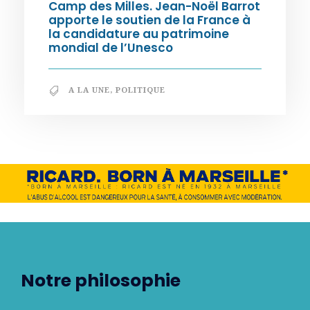
Camp des Milles. Jean-Noël Barrot
apporte le soutien de la France à
la candidature au patrimoine
mondial de l’Unesco
A LA UNE
,
POLITIQUE
Notre philosophie